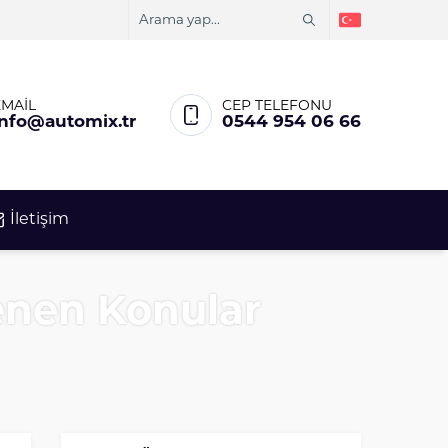
EMAİL
CEP TELEFONU
info@automix.tr
0544 954 06 66
İletişim
lenen Konular