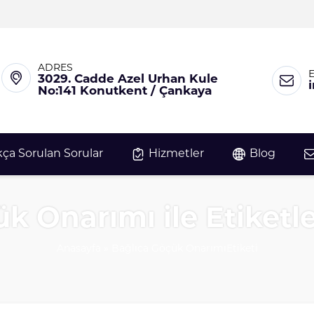
ADRES
3029. Cadde Azel Urhan Kule
No:141 Konutkent / Çankaya
kça Sorulan Sorular
Hizmetler
Blog
k Onarımı ile Etiket
Anasayfa
»
Bağlıca Göçük OnarımıEtiketi