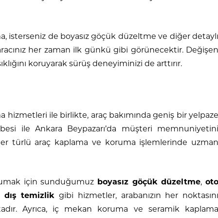
a, isterseniz de boyasız göçük düzeltme ve diğer detayl
 aracınız her zaman ilk günkü gibi görünecektir. Değişe
klığını koruyarak sürüş deneyiminizi de arttırır.
hizmetleri ile birlikte, araç bakımında geniş bir yelpaz
rübesi ile Ankara Beypazarı’da müşteri memnuniyetin
. Her türlü araç kaplama ve koruma işlemlerinde uzma
orumak için sunduğumuz
boyasız göçük düzeltme
,
ot
ı dış temizlik
gibi hizmetler, arabanızın her noktasın
adır. Ayrıca, iç mekan koruma ve seramik kaplam