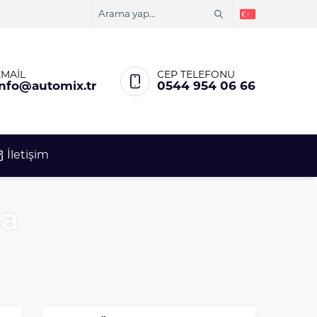
EMAİL
CEP TELEFONU
info@automix.tr
0544 954 06 66
İletişim
ma