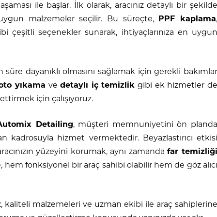
aşaması ile başlar. İlk olarak, aracınız detaylı bir şekild
 uygun malzemeler seçilir. Bu süreçte,
PPF kaplama
bi çeşitli seçenekler sunarak, ihtiyaçlarınıza en uygu
n süre dayanıklı olmasını sağlamak için gerekli bakımla
oto yıkama
ve
detaylı iç temizlik
gibi ek hizmetler d
ettirmek için çalışıyoruz.
Automix Detailing
, müşteri memnuniyetini ön pland
n kadrosuyla hizmet vermektedir. Beyazlastırıcı etkis
aracınızın yüzeyini korumak, aynı zamanda
far temizliğ
 hem fonksiyonel bir araç sahibi olabilir hem de göz alıc
kaliteli malzemeleri ve uzman ekibi ile araç sahiplerin