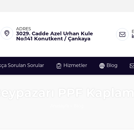
ADRES
3029. Cadde Azel Urhan Kule
No:141 Konutkent / Çankaya
kça Sorulan Sorular
Hizmetler
Blog
eypazarı PPF Kapla
Anasayfa
»
Blog