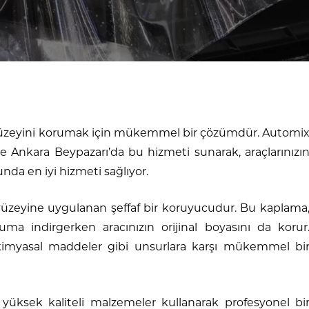
ş yüzeyini korumak için mükemmel bir çözümdür. Automi
ile Ankara Beypazarı’da bu hizmeti sunarak, araçlarınızı
a en iyi hizmeti sağlıyor.
yüzeyine uygulanan şeffaf bir koruyucudur. Bu kaplama
ma indirgerken aracınızın orijinal boyasını da korur
ve kimyasal maddeler gibi unsurlara karşı mükemmel bi
üksek kaliteli malzemeler kullanarak profesyonel bi