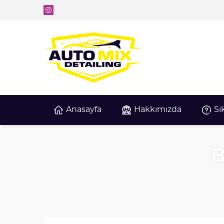
Anasayfa
Hakkımızda
Sı
B