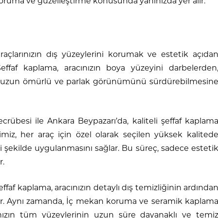
ruma ve güzelleştirme konusunda yanınızda yer alır.
raçlarınızın dış yüzeylerini korumak ve estetik açıda
effaf kaplama, aracınızın boya yüzeyini darbelerden
ak uzun ömürlü ve parlak görünümünü sürdürebilmesin
ecrübesi ile Ankara Beypazarı’da, kaliteli şeffaf kaplam
iz, her araç için özel olarak seçilen yüksek kalited
 şekilde uygulanmasını sağlar. Bu süreç, sadece esteti
r.
şeffaf kaplama, aracınızın detaylı dış temizliğinin ardında
lar. Aynı zamanda, İç mekan koruma ve seramik kaplam
cınızın tüm yüzeylerinin uzun süre dayanaklı ve temi