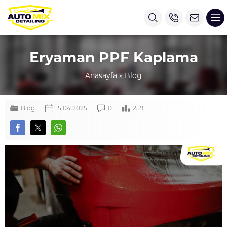
Eryaman PPF Kaplama
Anasayfa
»
Blog
Blog
15.04.2025
0
259