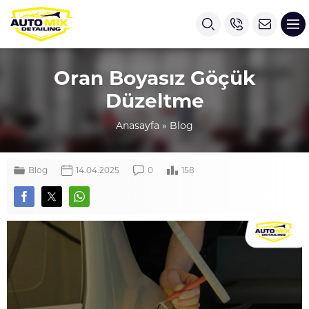
Oran Boyasız Göçük
Düzeltme
Anasayfa
»
Blog
Blog
14.04.2025
0
158