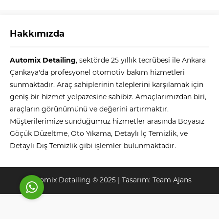
Hakkımızda
Automix Detailing
, sektörde 25 yıllık tecrübesi ile Ankara
Çankaya'da profesyonel otomotiv bakım hizmetleri
Automix
sunmaktadır. Araç sahiplerinin taleplerini karşılamak için
geniş bir hizmet yelpazesine sahibiz. Amaçlarımızdan biri,
araçların görünümünü ve değerini artırmaktır.
Müşterilerimize sunduğumuz hizmetler arasında Boyasız
Göçük Düzeltme, Oto Yıkama, Detaylı İç Temizlik, ve
Cevap Yaz
Detaylı Dış Temizlik gibi işlemler bulunmaktadır.
Automix Detailing ® 2025 | Tasarım:
Team Ajans