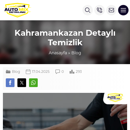
Kahramankazan Detaylı
Temizlik
Anasayfa
»
Blog
Blog
17.04.2025
0
293