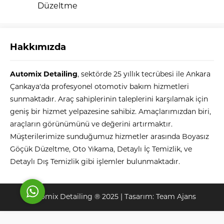
Düzeltme
Hakkımızda
Automix Detailing
, sektörde 25 yıllık tecrübesi ile Ankara
Automix
Çankaya'da profesyonel otomotiv bakım hizmetleri
sunmaktadır. Araç sahiplerinin taleplerini karşılamak için
geniş bir hizmet yelpazesine sahibiz. Amaçlarımızdan biri,
araçların görünümünü ve değerini artırmaktır.
Müşterilerimize sunduğumuz hizmetler arasında Boyasız
Cevap Yaz
Göçük Düzeltme, Oto Yıkama, Detaylı İç Temizlik, ve
Detaylı Dış Temizlik gibi işlemler bulunmaktadır.
Automix Detailing ® 2025 | Tasarım:
Team Ajans