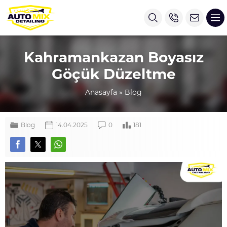
Kahramankazan Boyasız
Göçük Düzeltme
Anasayfa
»
Blog
Blog
14.04.2025
0
181