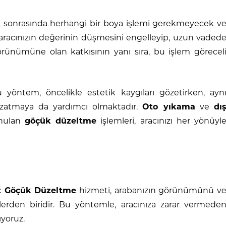
i sonrasında herhangi bir boya işlemi gerekmeyecek v
a aracınızın değerinin düşmesini engelleyip, uzun vaded
görünümüne olan katkısının yanı sıra, bu işlem görecel
 yöntem, öncelikle estetik kaygıları gözetirken, ayn
uzatmaya da yardımcı olmaktadır.
Oto yıkama
ve
dı
unulan
göçük düzeltme
işlemleri, aracınızı her yönüyl
z Göçük Düzeltme
hizmeti, arabanızın görünümünü v
erden biridir. Bu yöntemle, aracınıza zarar vermede
ıyoruz.