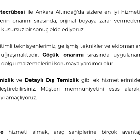
 tecrübesi
ile Ankara Altındağ’da sizlere en iyi hizmet
erin onarımı sırasında, orijinal boyaya zarar vermede
 kusursuz bir sonuç elde ediyoruz.
imli teknisyenlerimiz, gelişmiş teknikler ve ekipmanla
 uğraşmaktadır.
Göçük onarımı
sırasında uygulana
e dolgu malzemelerini korumaya yardımcı olur.
mizlik
ve
Detaylı Dış Temizlik
gibi ek hizmetlerimizl
ştirebilirsiniz. Müşteri memnuniyetini esas alarak
yı amaçlıyoruz.
me
hizmeti almak, araç sahiplerine birçok avanta