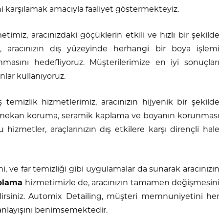
ini karşılamak amacıyla faaliyet göstermekteyiz.
timiz, aracınızdaki göçüklerin etkili ve hızlı bir şekild
, aracınızın dış yüzeyinde herhangi bir boya işlem
asını hedefliyoruz. Müşterilerimize en iyi sonuçlar
lar kullanıyoruz.
 temizlik hizmetlerimiz, aracınızın hijyenik bir şekild
ç mekan koruma, seramik kaplama ve boyanın korunmas
izmetler, araçlarınızın dış etkilere karşı dirençli hal
mi, ve far temizliği gibi uygulamalar da sunarak aracınızı
plama
hizmetimizle de, aracınızın tamamen değişmesin
bilirsiniz. Automix Detailing, müşteri memnuniyetini he
 anlayışını benimsemektedir.