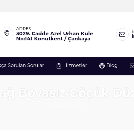
ADRES
3029. Cadde Azel Urhan Kule
No:141 Konutkent / Çankaya
kça Sorulan Sorular
Hizmetler
Blog
dağ Boyasız Göçük Dü
Anasayfa
»
Blog