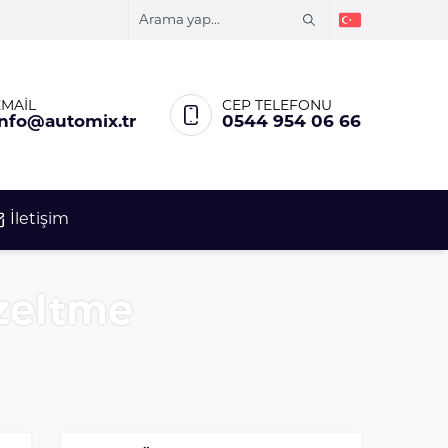
EMAİL
CEP TELEFONU
info@automix.tr
0544 954 06 66
İletişim
zeltme