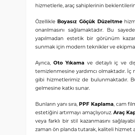
hizmetlerle, araç sahiplerinin beklentiler
Özellikle
Boyasız Göçük Düzeltme
hizme
onarılmasını sağlamaktadır. Bu sayede
yapılmadan estetik bir görünüm kazanm
sunmak için modern teknikler ve ekipman
Ayrıca,
Oto Yıkama
ve detaylı iç ve dış
temizlenmesine yardımcı olmaktadır. İ
gibi hizmetlerimiz de bulunmaktadır. Bu h
gelmesine katkı sunar.
Bunların yanı sıra,
PPF Kaplama
, cam fil
estetiğini artırmayı amaçlıyoruz.
Araç Ka
veya farklı bir stil kazanmasını sağlaya
zaman ön planda tutarak, kaliteli hizmet