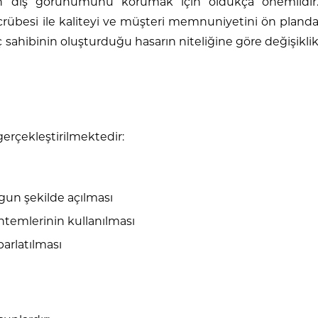
ın dış görünümünü korumak için oldukça önemlidir
ecrübesi ile kaliteyi ve müşteri memnuniyetini ön pland
ç sahibinin oluşturduğu hasarın niteliğine göre değişikli
erçekleştirilmektedir:
un şekilde açılması
temlerinin kullanılması
arlatılması