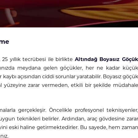
tme
, 25 yıllık tecrübesi ile birlikte
Altındağ Boyasız Göçü
rınızda meydana gelen göçükler, her ne kadar küçü
aybı açısından ciddi sorunlar yaratabilir. Boyasız göçü
nal yüzeyine zarar vermeden, etkili bir şekilde müdahal
alarla gerçekleşir. Öncelikle profesyonel teknisyenler
n teknikleri belirler. Ardından, araç gövdesine zara
ini eski haline getirmektedirler. Bu sayede, hem zama
nız.