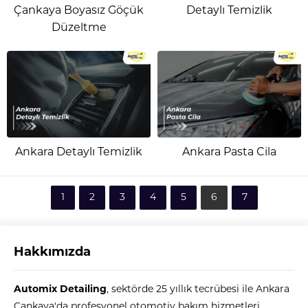
Çankaya Boyasız Göçük
Detaylı Temizlik
Düzeltme
Ankara Detaylı Temizlik
Ankara Pasta Cila
1
2
3
4
5
6
7
Hakkımızda
Automix
Automix Detailing
, sektörde 25 yıllık tecrübesi ile Ankara
Çankaya'da profesyonel otomotiv bakım hizmetleri